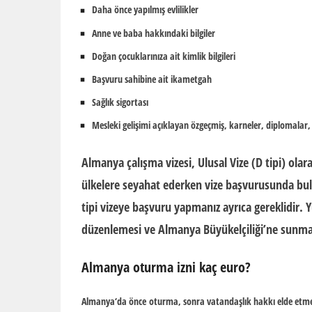
Daha önce yapılmış evlilikler
Anne ve baba hakkındaki bilgiler
Doğan çocuklarınıza ait kimlik bilgileri
Başvuru sahibine ait ikametgah
Sağlık sigortası
Mesleki gelişimi açıklayan özgeçmiş, karneler, diplomalar, 
Almanya çalışma vizesi, Ulusal Vize (D tipi) olar
ülkelere seyahat ederken vize başvurusunda bul
tipi vizeye başvuru yapmanız ayrıca gereklidir. Y
düzenlemesi ve Almanya Büyükelçiliği’ne sunmas
Almanya oturma izni kaç euro?
Almanya
‘da önce
oturma
, sonra vatandaşlık hakkı elde etme