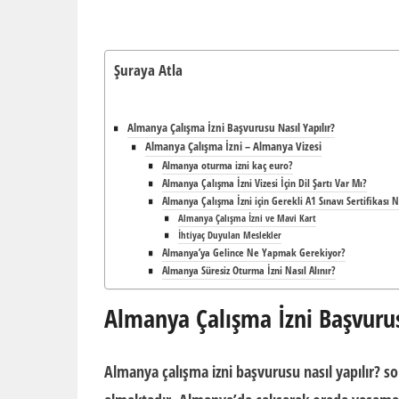
Şuraya Atla
Almanya Çalışma İzni Başvurusu Nasıl Yapılır?
Almanya Çalışma İzni – Almanya Vizesi
Almanya oturma izni kaç euro?
Almanya Çalışma İzni Vizesi İçin Dil Şartı Var Mı?
Almanya Çalışma İzni için Gerekli A1 Sınavı Sertifikası Na
Almanya Çalışma İzni ve Mavi Kart
İhtiyaç Duyulan Meslekler
Almanya’ya Gelince Ne Yapmak Gerekiyor?
Almanya Süresiz Oturma İzni Nasıl Alınır?
Almanya Çalışma İzni Başvurus
Almanya çalışma izni başvurusu nasıl yapılır? so