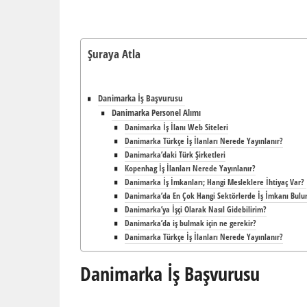
Şuraya Atla
Danimarka İş Başvurusu
Danimarka Personel Alımı
Danimarka İş İlanı Web Siteleri
Danimarka Türkçe İş İlanları Nerede Yayınlanır?
Danimarka’daki Türk Şirketleri
Kopenhag İş İlanları Nerede Yayınlanır?
Danimarka İş İmkanları; Hangi Mesleklere İhtiyaç Var?
Danimarka’da En Çok Hangi Sektörlerde İş İmkanı Bul
Danimarka’ya İşçi Olarak Nasıl Gidebilirim?
Danimarka’da iş bulmak için ne gerekir?
Danimarka Türkçe İş İlanları Nerede Yayınlanır?
Danimarka İş Başvurusu