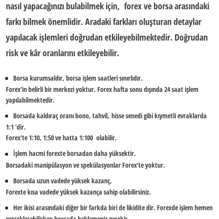
nasıl yapacağınızı bulabilmek için, forex ve borsa arasındaki
farkı bilmek önemlidir. Aradaki farkları oluşturan detaylar
yapılacak işlemleri doğrudan etkileyebilmektedir. Doğrudan
risk ve kâr oranlarını etkileyebilir.
Borsa kurumsaldır, borsa işlem saatleri sınırlıdır.
Forex’in belirli bir merkezi yoktur. Forex hafta sonu dışında
24 saat işlem
yapılabilmektedir.
Borsada kaldıraç oranı bono, tahvil, hisse senedi gibi kıymetli evraklarda
1:1 ‘dir.
Forex’te 1:10, 1:50 ve hatta 1:100 olabilir.
İşlem hacmi forexte borsadan daha yüksektir.
Borsadaki manipülasyon ve spekülasyonlar Forex’te yoktur.
Borsada uzun vadede yüksek kazanç,
Forexte kısa vadede yüksek kazança sahip olabilirsiniz.
Her ikisi arasındaki diğer bir farkda biri de likidite dir. Forexde işlem hemen
gerçekleşebilirken borsada beklemeniz gerekir.