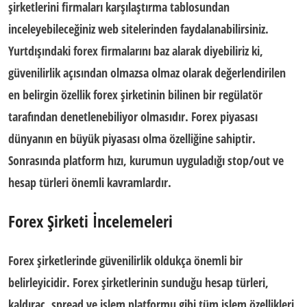
şirketlerini
firmaları karşılaştırma tablosu
ndan
inceleyebileceğiniz web sitelerinden faydalanabilirsiniz.
Yurtdışındaki forex firmaları
nı baz alarak diyebiliriz ki,
güvenilirlik açısından olmazsa olmaz olarak değerlendirilen
en belirgin özellik forex şirketinin bilinen bir
regülatör
tarafından denetlenebiliyor olmasıdır
. Forex piyasası
dünyanın en büyük piyasası
olma özelliğine sahiptir.
Sonrasında platform hızı, kurumun uyguladığı stop/out ve
hesap türleri önemli kavramlardır.
Forex Şirketi İncelemeleri
Forex şirketlerinde güvenilirlik oldukça önemli bir
belirleyicidir. Forex şirketlerinin s
unduğu
hesap türleri,
kaldıraç, spread ve işlem platformu
gibi tüm işlem özellikleri