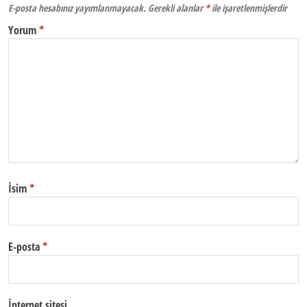
E-posta hesabınız yayımlanmayacak.
Gerekli alanlar
*
ile işaretlenmişlerdir
Yorum
*
İsim
*
E-posta
*
İnternet sitesi