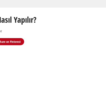
sıl Yapılır?
az
Share on
Pinterest