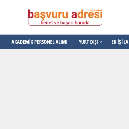
AKADEMİK PERSONEL ALIMI
YURT DIŞI
EK İŞ İL