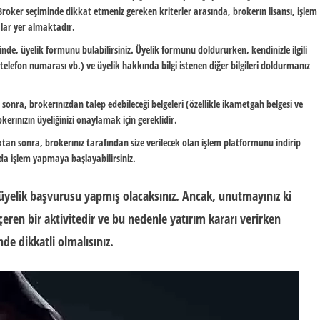
Broker seçiminde dikkat etmeniz gereken kriterler arasında, brokerın lisansı, işlem
alar yer almaktadır.
inde, üyelik formunu bulabilirsiniz. Üyelik formunu doldururken, kendinizle ilgili
, telefon numarası vb.) ve üyelik hakkında bilgi istenen diğer bilgileri doldurmanız
sonra, brokerınızdan talep edebileceği belgeleri (özellikle ikametgah belgesi ve
okerınızın üyeliğinizi onaylamak için gereklidir.
tan sonra, brokerınız tarafından size verilecek olan işlem platformunu indirip
da işlem yapmaya başlayabilirsiniz.
a üyelik başvurusu yapmış olacaksınız. Ancak, unutmayınız ki
eren bir aktivitedir ve bu nedenle yatırım kararı verirken
nde dikkatli olmalısınız.