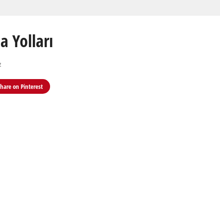
 Yolları
z
Share on
Pinterest