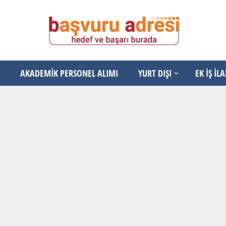
AKADEMİK PERSONEL ALIMI
YURT DIŞI
EK İŞ İL