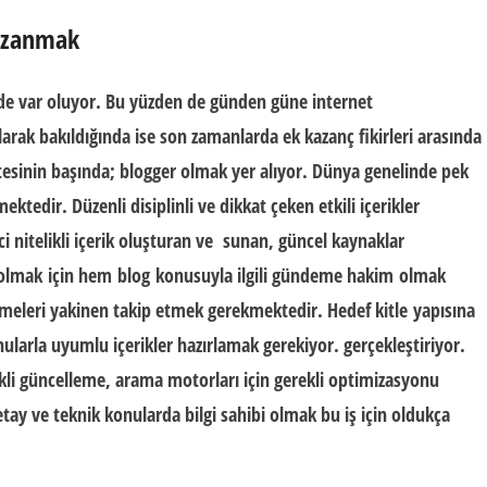
Kazanmak
de var oluyor. Bu yüzden de günden güne internet
larak bakıldığında ise son zamanlarda
ek kazanç fikirleri
arasında
tesinin başında;
blogger olmak
yer alıyor. Dünya genelinde pek
ktedir. Düzenli disiplinli ve dikkat çeken etkili içerikler
ci nitelikli içerik oluşturan ve sunan, güncel kaynaklar
 olmak
için hem
blog
konusuyla ilgili gündeme hakim
olmak
şmeleri yakinen takip etmek gerekmektedir.
Hedef kitle
yapısına
nularla uyumlu içerikler hazırlamak gerekiyor. gerçekleştiriyor.
kli güncelleme, arama motorları için gerekli optimizasyonu
tay ve teknik konularda bilgi sahibi olmak bu iş için oldukça