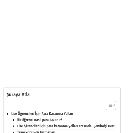
Şuraya Atla
Lise Öğrencileri İçin Para Kazanma Yolları
Bir öğrenci nasıl para kazanır?
Lise öğrencileri için para kazanma yolları arasında: Çevrimiçi Ders
Transkripsiyon Hizmetleri