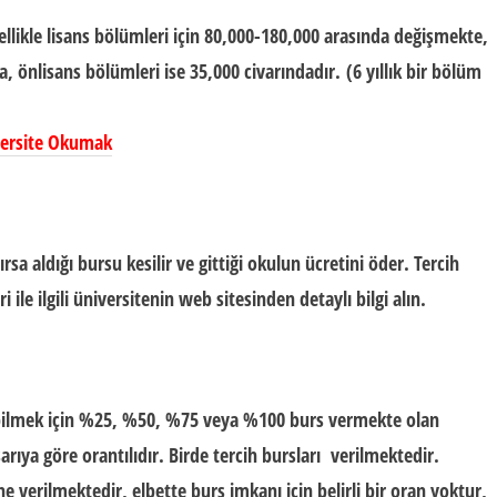
llikle lisans bölümleri için 80,000-180,000 arasında değişmekte,
da, önlisans bölümleri ise 35,000 civarındadır. (
6 yıllık bir bölüm
iversite Okumak
sa aldığı bursu kesilir ve gittiği okulun ücretini öder. Tercih
ri
ile ilgili üniversitenin web sitesinden detaylı bilgi alın.
kebilmek için %25, %50, %75 veya %100 burs vermekte olan
arıya göre orantılıdır. Birde tercih bursları verilmektedir.
he verilmektedir, elbette
burs imkanı
için belirli bir oran yoktur,