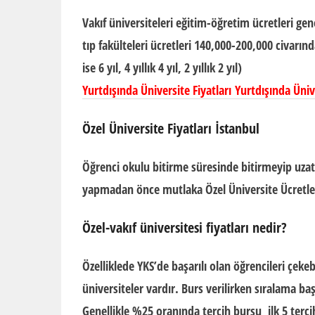
Vakıf üniversiteleri
eğitim-öğretim ücretleri gene
tıp fakülteleri ücretleri 140,000-200,000 civarın
ise 6 yıl, 4 yıllık 4 yıl, 2 yıllık 2 yıl
)
Yurtdışında Üniversite Fiyatları Yurtdışında Ün
Özel Üniversite Fiyatları İstanbul
Öğrenci okulu bitirme süresinde bitirmeyip uzatır
yapmadan önce mutlaka
Özel Üniversite Ücretle
Özel-vakıf üniversitesi fiyatları nedir?
Özelliklede
YKS
’de başarılı olan öğrencileri çe
üniversiteler vardır. Burs verilirken sıralama baş
Genellikle
%25
oranında tercih bursu ilk 5 terci