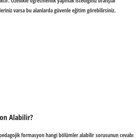
ktır. Özellikle öğretmenlik yapmak istediğiniz branşlar
riniz varsa bu alanlarda güvenle eğitim görebilirsiniz.
n Alabilir?
pedagojik formasyon hangi bölümler alabilir
sorusunun cevabı