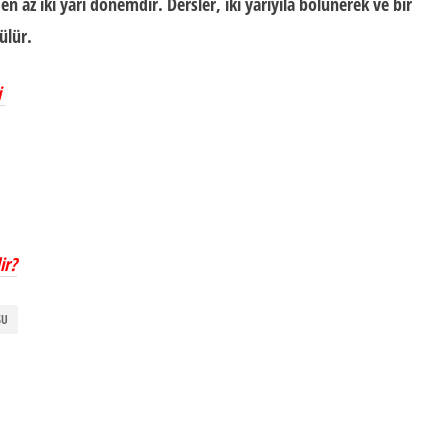
en az iki yarı dönemdir. Dersler, iki yarıyıla bölünerek ve bir
ülür.
i
ir?
SU