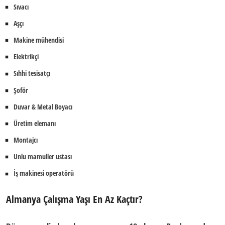
Sıvacı
Aşçı
Makine mühendisi
Elektrikçi
Sıhhi tesisatçı
Şoför
Duvar & Metal Boyacı
Üretim elemanı
Montajcı
Unlu mamuller ustası
İş makinesi operatörü
Almanya Çalışma Yaşı En Az Kaçtır?