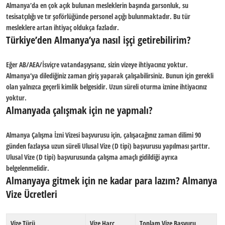
Almanya
‘da en çok açık bulunan mesleklerin başında garsonluk, su
tesisatçılığı ve tır şoförlüğünde personel açığı bulunmaktadır. Bu tür
mesleklere artan ihtiyaç oldukça fazladır.
Türkiye’den Almanya’ya nasıl işçi getirebilirim?
Eğer AB/AEA/İsviçre vatandaşıysanız, sizin vizeye ihtiyacınız yoktur.
Almanya
‘ya dilediğiniz zaman giriş yaparak çalışabilirsiniz. Bunun için gerekli
olan yalnızca geçerli kimlik belgesidir. Uzun süreli oturma iznine ihtiyacınız
yoktur.
Almanyada çalışmak için ne yapmalı?
Almanya Çalışma
İzni Vizesi başvurusu için, çalışacağınız zaman dilimi 90
günden fazlaysa uzun süreli Ulusal Vize (D tipi) başvurusu yapılması şarttır.
Ulusal Vize (D tipi) başvurusunda
çalışma
amaçlı gidildiği ayrıca
belgelenmelidir.
Almanyaya gitmek için ne kadar para lazım?
Almanya
Vize Ücretleri
Vize Türü
Vize Harç
Toplam Vize Başvuru