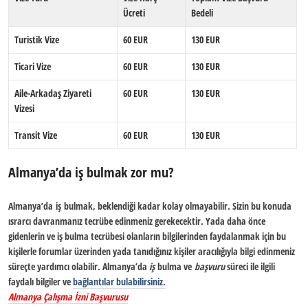
Ücreti
Bedeli
Turistik Vize
60 EUR
130 EUR
Ticari Vize
60 EUR
130 EUR
Aile-Arkadaş Ziyareti
60 EUR
130 EUR
Vizesi
Transit Vize
60 EUR
130 EUR
Almanya’da iş bulmak zor mu?
Almanya’da
iş
bulmak
, beklendiği kadar kolay olmayabilir. Sizin bu konuda
ısrarcı davranmanız tecrübe edinmeniz gerekecektir. Yada daha önce
gidenlerin ve iş bulma tecrübesi olanların bilgilerinden faydalanmak için bu
kişilerle forumlar üzerinden yada tanıdığınız kişiler aracılığıyla bilgi edinmeniz
süreçte yardımcı olabilir. Almanya’da
iş
bulma ve
başvuru
süreci ile ilgili
faydalı bilgiler ve
bağlantılar bulabilirsiniz.
Almanya Çalışma İzni Başvurusu