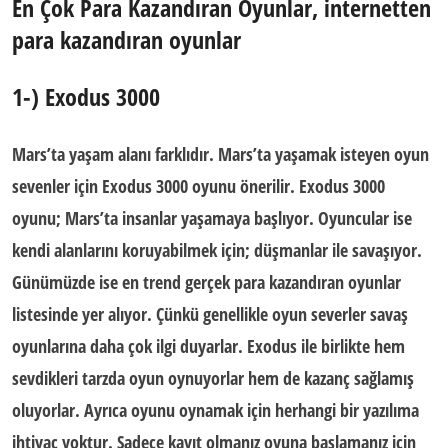
En Çok Para Kazandıran Oyunlar, internetten
para kazandıran oyunlar
1-) Exodus 3000
Mars’ta yaşam alanı farklıdır. Mars’ta yaşamak isteyen oyun
sevenler için Exodus 3000 oyunu önerilir. Exodus 3000
oyunu; Mars’ta insanlar yaşamaya başlıyor. Oyuncular ise
kendi alanlarını koruyabilmek için; düşmanlar ile savaşıyor.
Günümüzde ise en trend gerçek para kazandıran oyunlar
listesinde yer alıyor. Çünkü genellikle oyun severler savaş
oyunlarına daha çok ilgi duyarlar. Exodus ile birlikte hem
sevdikleri tarzda oyun oynuyorlar hem de kazanç sağlamış
oluyorlar. Ayrıca oyunu oynamak için herhangi bir yazılıma
ihtiyaç yoktur. Sadece kayıt olmanız oyuna başlamanız için