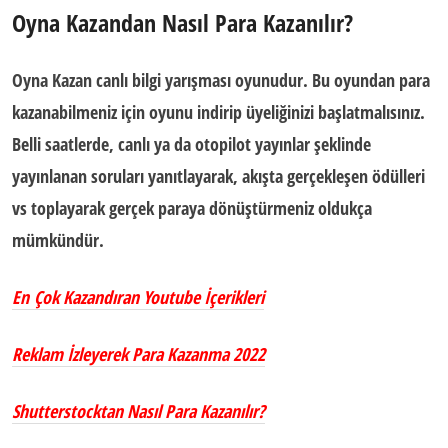
Oyna Kazandan Nasıl Para Kazanılır?
Oyna Kazan canlı bilgi yarışması oyunudur. Bu oyundan para
kazanabilmeniz için oyunu indirip üyeliğinizi başlatmalısınız.
Belli saatlerde, canlı ya da otopilot yayınlar şeklinde
yayınlanan soruları yanıtlayarak, akışta gerçekleşen ödülleri
vs toplayarak gerçek paraya dönüştürmeniz oldukça
mümkündür.
En Çok Kazandıran Youtube İçerikleri
Reklam İzleyerek Para Kazanma 2022
Shutterstocktan Nasıl Para Kazanılır?