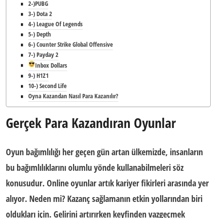
2-)PUBG
3-) Dota 2
4-) League Of Legends
5-) Depth
6-) Counter Strike Global Offensive
7-) Payday 2
Inbox Dollars
9-) H1Z1
10-) Second Life
Oyna Kazandan Nasıl Para Kazanılır?
Gerçek Para Kazandıran Oyunlar
Oyun bağımlılığı
her geçen gün artan ülkemizde, insanların
bu bağımlılıklarını olumlu yönde kullanabilmeleri söz
konusudur.
Online oyunlar
artık
kariyer fikirleri
arasında yer
alıyor. Neden mi?
Kazanç sağlamanın etkin yolları
ndan biri
oldukları için. Gelirini artırırken keyfinden vazgeçmek