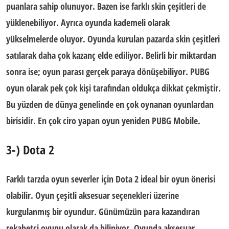
puanlara sahip olunuyor. Bazen ise farklı skin çeşitleri de
yüklenebiliyor. Ayrıca oyunda kademeli olarak
yükselmelerde oluyor. Oyunda kurulan pazarda skin çeşitleri
satılarak daha çok kazanç elde ediliyor. Belirli bir miktardan
sonra ise; oyun parası gerçek paraya dönüşebiliyor. PUBG
oyun olarak pek çok kişi tarafından oldukça dikkat çekmiştir.
Bu yüzden de dünya genelinde en çok oynanan oyunlardan
birisidir.
En çok ciro yapan oyun
yeniden PUBG Mobile.
3-) Dota 2
Farklı tarzda oyun severler için Dota 2 ideal bir oyun önerisi
olabilir. Oyun çeşitli aksesuar seçenekleri üzerine
kurgulanmış bir oyundur. Günümüzün para kazandıran
rekabetçi oyunu olarak da biliniyor. Oyunda aksesuar