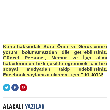
Konu hakkındaki Soru, Öneri ve Görüşlerinizi
yorum bölümümüzden dile getirebilirsiniz.
Güncel Personel, Memur ve İşçi alımı
haberlerini en hızlı şekilde öğrenmek için bizi
sosyal medyadan takip edebilirsiniz.
Facebook sayfamıza ulaşmak için
TIKLAYIN!
ALAKALI
YAZILAR