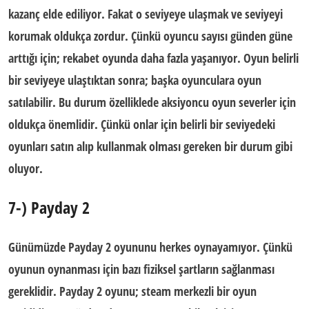
kazanç elde ediliyor. Fakat o seviyeye ulaşmak ve seviyeyi
korumak oldukça zordur. Çünkü oyuncu sayısı günden güne
arttığı için; rekabet oyunda daha fazla yaşanıyor. Oyun belirli
bir seviyeye ulaştıktan sonra; başka oyunculara oyun
satılabilir. Bu durum özelliklede aksiyoncu oyun severler için
oldukça önemlidir. Çünkü onlar için belirli bir seviyedeki
oyunları satın alıp kullanmak olması gereken bir durum gibi
oluyor.
7-) Payday 2
Günümüzde Payday 2 oyununu herkes oynayamıyor. Çünkü
oyunun oynanması için bazı fiziksel şartların sağlanması
gereklidir. Payday 2 oyunu; steam merkezli bir oyun