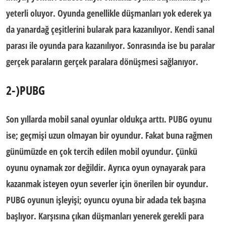
yeterli oluyor. Oyunda genellikle düşmanları yok ederek ya
da yanardağ çeşitlerini bularak para kazanılıyor. Kendi sanal
parası ile oyunda para kazanılıyor. Sonrasında ise bu paralar
gerçek paraların gerçek paralara dönüşmesi sağlanıyor.
2-)PUBG
Son yıllarda mobil sanal oyunlar oldukça arttı. PUBG oyunu
ise; geçmişi uzun olmayan bir oyundur. Fakat buna rağmen
günümüzde en çok tercih edilen mobil oyundur. Çünkü
oyunu oynamak zor değildir. Ayrıca oyun oynayarak para
kazanmak isteyen oyun severler için önerilen bir oyundur.
PUBG oyunun işleyişi; oyuncu oyuna bir adada tek başına
başlıyor. Karşısına çıkan düşmanları yenerek gerekli para