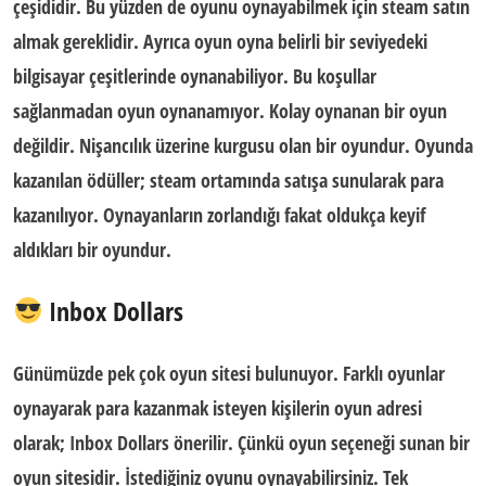
çeşididir. Bu yüzden de oyunu oynayabilmek için steam satın
almak gereklidir. Ayrıca oyun oyna belirli bir seviyedeki
bilgisayar çeşitlerinde oynanabiliyor. Bu koşullar
sağlanmadan oyun oynanamıyor. Kolay oynanan bir oyun
değildir. Nişancılık üzerine kurgusu olan bir oyundur. Oyunda
kazanılan ödüller; steam ortamında satışa sunularak para
kazanılıyor. Oynayanların zorlandığı fakat oldukça keyif
aldıkları bir oyundur.
Inbox Dollars
Günümüzde pek çok oyun sitesi bulunuyor. Farklı oyunlar
oynayarak para kazanmak isteyen kişilerin oyun adresi
olarak; Inbox Dollars önerilir. Çünkü oyun seçeneği sunan bir
oyun sitesidir. İstediğiniz oyunu oynayabilirsiniz. Tek