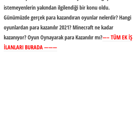
istemeyenlerin yakından ilgilendiği bir konu oldu.
Günümüzde
gerçek para kazandıran oyunlar
nelerdir? Hangi
oyunlardan para kazanılır 2021? Minecraft ne kadar
kazanıyor? Oyun Oynayarak para Kazanılır mı?
—– TÜM EK İŞ
İLANLARI BURADA ———