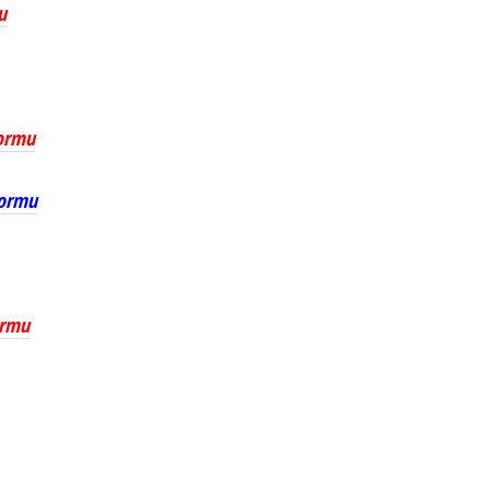
u
Formu
Formu
ormu