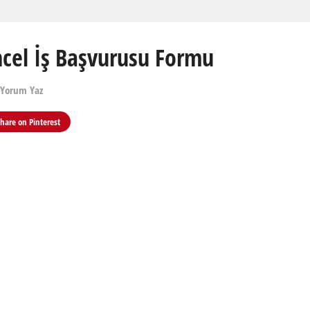
üncel İş Başvurusu Formu
 Yorum Yaz
Share on
Pinterest