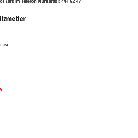
ol Yardım Telefon Numarası:
444 62 47
Hizmetler
lmesi
u