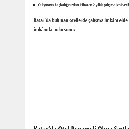
Çalışmaya başladığınızdan itibaren 2 yıllık çalışma izni veril
Katar’da bulunan otellerde çalışma imkânı elde 
imkânıda bulursunuz.
Katar’da Otel Personeli Olma Şartla