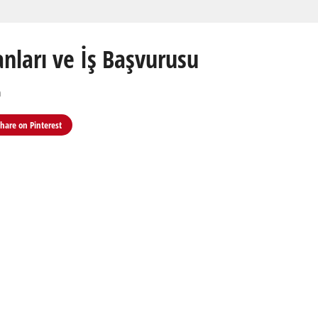
anları ve İş Başvurusu
m
Share on
Pinterest