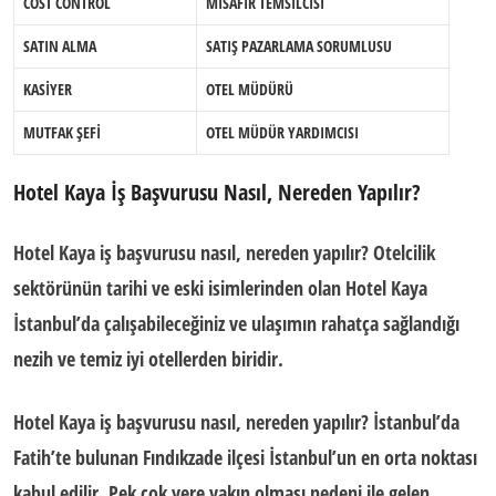
COST CONTROL
MİSAFİR TEMSİLCİSİ
SATIN ALMA
SATIŞ PAZARLAMA SORUMLUSU
KASİYER
OTEL MÜDÜRÜ
MUTFAK ŞEFİ
OTEL MÜDÜR YARDIMCISI
Hotel Kaya İş Başvurusu Nasıl, Nereden Yapılır?
Hotel Kaya iş başvurusu nasıl, nereden yapılır? Otelcilik
sektörünün tarihi ve eski isimlerinden olan Hotel Kaya
İstanbul’da çalışabileceğiniz ve ulaşımın rahatça sağlandığı
nezih ve temiz iyi otellerden biridir.
Hotel Kaya iş başvurusu nasıl, nereden yapılır?
İstanbul’da
Fatih’te bulunan Fındıkzade ilçesi İstanbul’un en orta noktası
kabul edilir. Pek çok yere yakın olması nedeni ile gelen