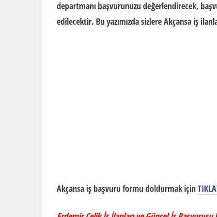
departmanı
başvurunuzu değerlendirecek, başvu
edilecektir. Bu yazımızda sizlere Akçansa iş ilanla
Akçansa iş başvuru formu doldurmak için
TIKLA
Erdemir Çelik İş İlanları ve Güncel İş Başvurusu