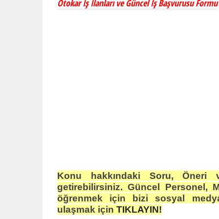
Otokar İş İlanları ve Güncel İş Başvurusu Formu
Konu hakkındaki Soru, Öneri v
getirebilirsiniz. Güncel Personel, 
öğrenmek için bizi sosyal medya
ulaşmak için
TIKLAYIN!