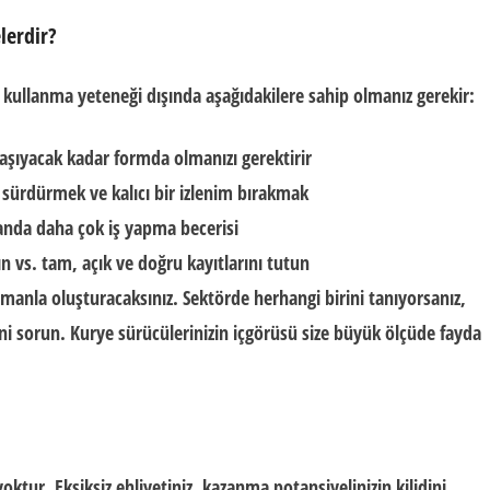
lerdir?
a kullanma yeteneği dışında aşağıdakilere sahip olmanız gerekir:
 taşıyacak kadar formda olmanızı gerektirir
sürdürmek ve kalıcı bir izlenim bırakmak
anda daha çok iş yapma becerisi
ın vs. tam, açık ve doğru kayıtlarını tutun
manla oluşturacaksınız. Sektörde herhangi birini tanıyorsanız,
rini sorun. Kurye sürücülerinizin içgörüsü size büyük ölçüde fayda
oktur. Eksiksiz ehliyetiniz, kazanma potansiyelinizin kilidini