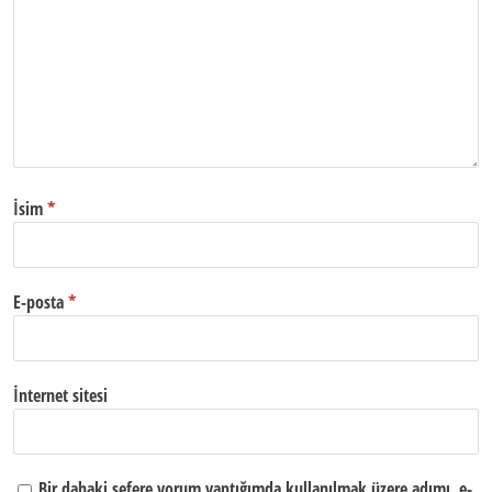
İsim
*
E-posta
*
İnternet sitesi
Bir dahaki sefere yorum yaptığımda kullanılmak üzere adımı, e-