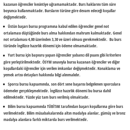
kazanan öğrenciler kesintiye uğramamaktadır. Burs haklarını tüm süre
boyunca kullanmaktadır. Bursların türüne göre devam edeceği koşullar
değişmektedir.
Üstün başarı bursu programına kabul edilen öğrenciler genel not
ortalaması düştüğünde burs alma hakkından mahrum kalmaktadır. Genel
not ortalaması 4,00 üzerinden 3,30 ve üzeri olması gerekmektedir.
Bu burs
türünde İngilizce hazırlık dönemi için ödeme olmamaktadır.
Yurt bursu için başvuru yapan öğrenciler yabancı dil puanı gibi kriterlere
göre yerleştirilmektedir. ÖSYM sınavıyla bursu kazanan öğrenciler ve diğer
koşullardaki öğrenciler için verilen imkanlar değişmektedir. Konaklama ve
yemek artısı detayları hakkında bilgi alınmalıdır.
Sporcu bursu kapsamında, son dört sene başarısı belgelenen sporculara
ödemeler gerçekleşmektedir. İngilizce hazırlık dönemi bu bursa dahil
edilmektedir. Yüzde yüz tam burs verilmiş olmaktadır.
Bilim bursu kapsamında TÜBİTAK tarafından başarı koşullarına göre burs
verilmektedir. Bilim müsabakalarında altın madalya alanlar, gümüş ve bronz
madalya alanlara farklı miktarda burs verilmektedir.