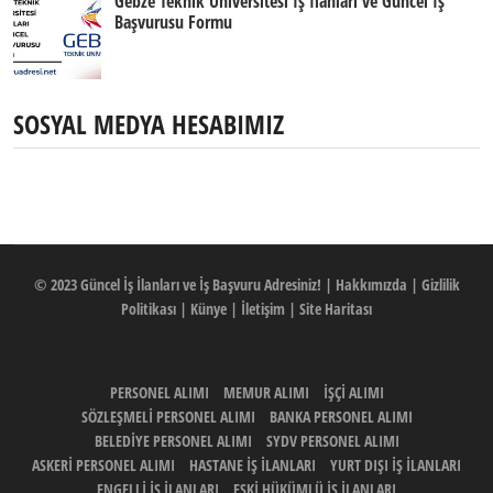
Gebze Teknik Üniversitesi İş İlanları ve Güncel İş
Başvurusu Formu
SOSYAL MEDYA HESABIMIZ
© 2023
Güncel İş İlanları ve İş Başvuru Adresiniz!
|
Hakkımızda
|
Gizlilik
Politikası
|
Künye
|
İletişim
|
Site Haritası
PERSONEL ALIMI
MEMUR ALIMI
İŞÇİ ALIMI
SÖZLEŞMELİ PERSONEL ALIMI
BANKA PERSONEL ALIMI
BELEDİYE PERSONEL ALIMI
SYDV PERSONEL ALIMI
ASKERİ PERSONEL ALIMI
HASTANE İŞ İLANLARI
YURT DIŞI İŞ İLANLARI
ENGELLİ İŞ İLANLARI
ESKİ HÜKÜMLÜ İŞ İLANLARI