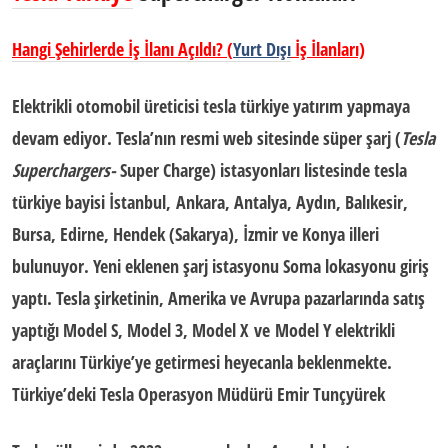
Hangi Şehirlerde İş İlanı Açıldı? (
Yurt Dışı
İş İlanları)
Elektrikli otomobil üreticisi tesla türkiye yatırım
yapmaya
devam ediyor. Tesla’nın resmi web sitesinde süper şarj (
Tesla
Superchargers-
Super Charge) istasyonları listesinde tesla
türkiye bayisi
İstanbul
,
Ankara, Antalya, Aydın, Balıkesir,
Bursa, Edirne, Hendek (Sakarya), İzmir ve Konya
illeri
bulunuyor. Yeni eklenen şarj istasyonu Soma lokasyonu giriş
yaptı. Tesla şirketinin, Amerika ve Avrupa pazarlarında satış
yaptığı
Model S, Model 3, Model X
ve
Model Y
elektrikli
araçlarını Türkiye’ye getirmesi heyecanla beklenmekte.
Türkiye’deki Tesla Operasyon Müdürü Emir Tunçyürek