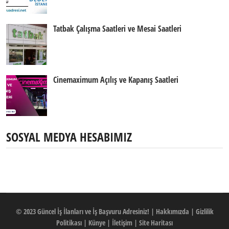
Tatbak Çalışma Saatleri ve Mesai Saatleri
Cinemaximum Açılış ve Kapanış Saatleri
SOSYAL MEDYA HESABIMIZ
© 2023
Güncel İş İlanları ve İş Başvuru Adresiniz!
|
Hakkımızda
|
Gizlilik
Politikası
|
Künye
|
İletişim
|
Site Haritası