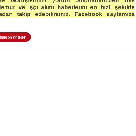
e Görüşlerinizi yorum bölümümüzden dile
Memur ve İşçi alımı haberlerini en hızlı şekilde
dan takip edebilirsiniz. Facebook sayfamıza
Share on
Pinterest