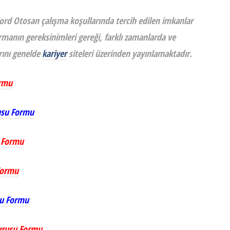
Ford Otosan çalışma koşullarında tercih edilen imkanlar
firmanın gereksinimleri gereği, farklı zamanlarda ve
rını genelde
kariyer
siteleri üzerinden yayınlamaktadır.
ormu
rusu Formu
u Formu
Formu
su Formu
vurusu Formu