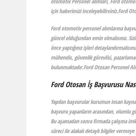
otomotiv Personel
alımları
,
Ford otomoti
için haberimizi inceleyebilirsiniz.Ford Ot
Ford
otomotiv
personel alımlarına
başvur
güncel olduğundan emin olmalısınız. Sizi
önce yaptığınız işleri detaylandırmalısın
mühendis, güvenlik görevlisi, pazarlama
bulunmaktadır.Ford Otosan Personel Alım
Ford Otosan İş Başvurusu Nası
Yapılan başvurular kurumun
insan kayna
başvuru yapanların arasından, olumlu g
Bu aşamadan sonra firmada çalışma imkanı
süreci
ile alakalı detaylı bilgiler vermeye 