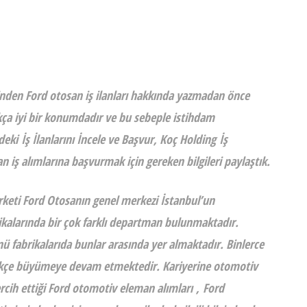
rinden
Ford otosan iş ilanları
hakkında yazmadan önce
kça iyi bir konumdadır ve bu sebeple istihdam
ndeki
İş İlanlarını
İncele ve Başvur, Koç Holding
İş
n iş alımlarına başvurmak için gereken bilgileri paylaştık.
keti Ford Otosanın genel merkezi İstanbul’un
kalarında bir çok farklı departman bulunmaktadır.
nü fabrikalarıda bunlar arasında yer almaktadır. Binlerce
tikçe büyümeye devam etmektedir. Kariyerine otomotiv
cih ettiği
Ford otomotiv eleman alımları
,
Ford