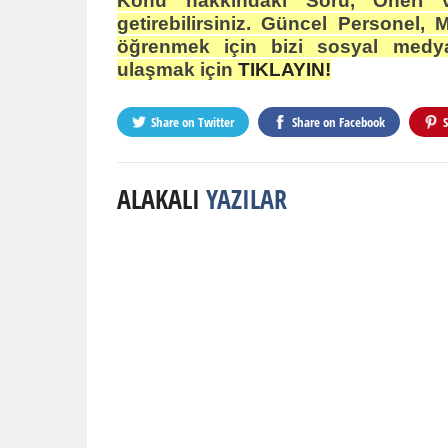
Konu hakkındaki Soru, Öneri v
getirebilirsiniz. Güncel Personel, 
öğrenmek için bizi sosyal medya
ulaşmak için
TIKLAYIN!
Share on
Twitter
Share on
Facebook
ALAKALI
YAZILAR