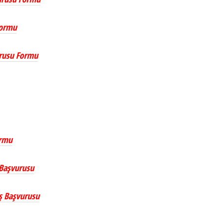
Formu
vurusu Formu
ormu
ş Başvurusu
İş Başvurusu